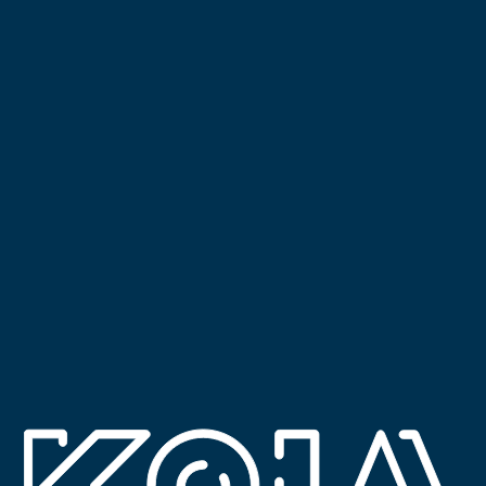
Post navigation
Edifício em Lisboa
Palacete Pessanha
Pesquisar
Arquivo
Categorias
Construção
Engenharia
Fiscalização
Investimento
Meta
Iniciar sessão
Feed de entradas
Feed de comentários
WordPress.org