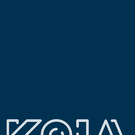
Pesquisar
Arquivo
Categorias
Construção
Engenharia
Fiscalização
Investimento
Meta
Iniciar sessão
Feed de entradas
Feed de comentários
WordPress.org