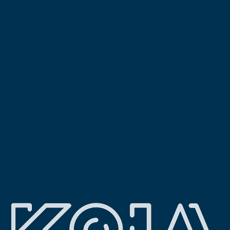
Post navigation
Edifício Rua Domingos Monteiro, Lisboa
Reabilitação Apartamento, Avenida de Roma,
Lisboa
Pesquisar
Arquivo
Categorias
Construção
Engenharia
Fiscalização
Investimento
Meta
Iniciar sessão
Feed de entradas
Feed de comentários
WordPress.org